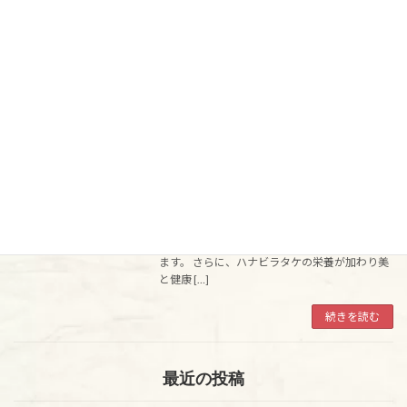
です。 ハナビラタケと玉ねぎの栄養たっぷりで
食欲のない時にもおすすめです。 材料（ ４人
前） 玉ねぎ 300ｇ 水 600ｇ 塩 4ｇ 米油 50ｇ ハ
ナビラタケ粉末 10ｇ 作 […]
続きを読む
ハナビラタケのミネストローネ
ハナビラタケ粉末
2021年9月7日
少ないカロリーで様々な栄養素をバランスよく
摂ることができるミネストローネ。 トマトに含
まれるリコピンには美容と健康に嬉しい成分が
沢山含まれている美容のためのスープとも言え
ます。 さらに、ハナビラタケの栄養が加わり美
と健康 […]
続きを読む
最近の投稿